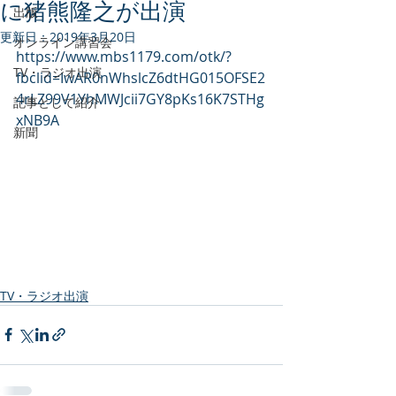
に猪熊隆之が出演
出版
更新日：
2019年3月20日
オンライン講習会
https://www.mbs1179.com/otk/?
TV・ラジオ出演
fbclid=IwAR0nWhslcZ6dtHG015OFSE2
4rLZ99V1YhMWJcii7GY8pKs16K7STHg
記事として紹介
xNB9A
新聞
TV・ラジオ出演