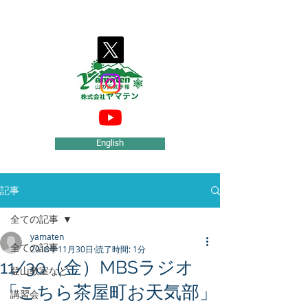
気象庁予報業務許可事業者【許可第172号】
English
記事
全ての記事
yamaten
全ての記事
2018年11月30日
読了時間: 1分
11/30（金）MBSラジオ
登山教室など
「こちら茶屋町お天気部」
講習会