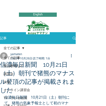
気象庁予報業務許可事業者【許可第172号】
English
記事
全ての記事
yamaten
全ての記事
2023年10月26日
読了時間: 1分
信濃毎日新聞 10月21日
登山教室など
（土）朝刊で猪熊のマナス
講習会
ル登頂の記事が掲載されま
出版
した
オンライン講習会
信濃毎日新聞　10月21日（土）朝刊に
TV・ラジオ出演
て、猪熊の気象予報士として初のマナ
記事として紹介